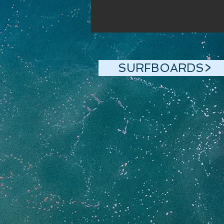
SURFBOARDS>
SURF>