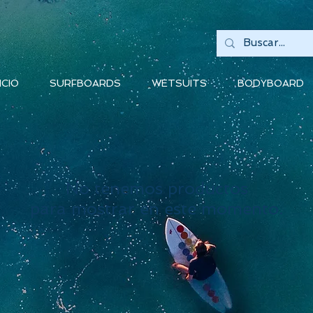
ICIO
SURFBOARDS
WETSUITS
BODYBOARD
No tenemos productos
para mostrar en este momento.