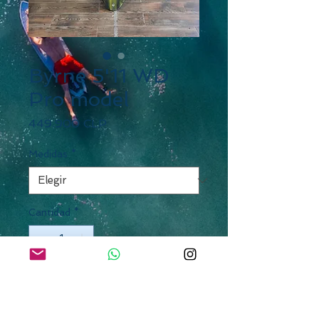
Byrne 5'11 WD
Pro model
Precio
449.900 CLP
Medidas
*
Cantidad
*
Agregar al carrito