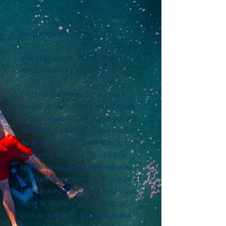
Diseñada para lograr más
velocidad y potenciar la
performance.
Veamos a continuación las
características del modelo:
Outline: full nose para tener
potencia de remada y velocidad
en las secciones caídas y gordas
de la ola. La sección intermedia
de la tabla es de linda curva, con
su punto más ancho ubicado
ligeramente más adelante que
una tabla regular. En lo que es el
tail, sacamos las semi flyers que
tiene la Black Vulture original.
Con lo anterior logramos una