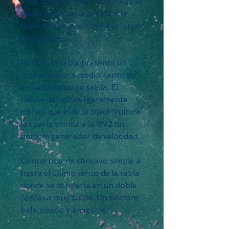
línea de canto más recta hacia el
swallow lo cual le brinda a la
tabla agarre y control a lo largo
de los giros.
Rocker: la tabla presenta un
rocker plano a medio, tanto de
entrada como de salida. El
rocker del tail es ligeramente
menor que el de la Black Vulture
lo cual le brinda a la BV2 un
bottom generador de velocidad.
Contornos: de cóncavo simple a
hasta el último tercio de la tabla
donde se convierte en un doble
cóncavo muy suave. Un bottom
balanceado y amigable.