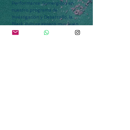
Performance: Sumergidos en
nuestro programa de
Investigación y Desarrollo, la
Black Vulture generó muy buen
feedback y demostró tener muy
buenos atributos. Performance
combinado a un outline
amigable. La BV2 es
notoriamente más veloz. Para
hacer frente a dicha velocidad
removimos los “semi flyers” lo
cual le brindó a la tabla el agarre
y la proyección necesaria.
Al probar la tabla con el team se
destacó el uso de un juego de
quillas twin + estabilizadora
central. Una combinación muy
interesante y compatible con el