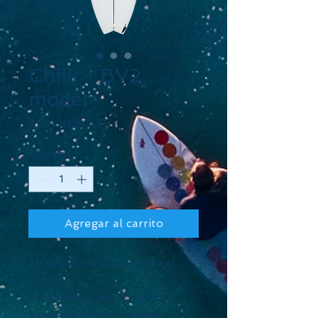
Chilli - BV2
model
Precio
629.000 CLP
Cantidad
*
Agregar al carrito
La BV2 la pensamos para el
verano.
Un modelo nuevo creado a
partir de la Black Vulture.