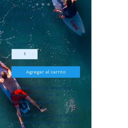
Haydenshapes
Untitled V2
Precio
849.000 CLP
Cantidad
*
Agregar al carrito
Untitled V2 ahora disponible.
Nuevas dimensiones de
rendimiento añadidas.
"Untitled" es una tabla animada
que define velocidad, versatilidad