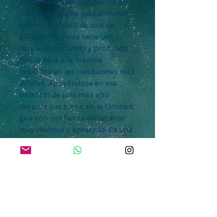
y diversión. Con una forma de
plan ligeramente más completa,
este shortboard de cola de
golondrina alada tiene un
cóncavo profundo y profundo
que te lleva a la máxima
velocidad en las condiciones más
difíciles. Apoyándose en ese
balancín de cola más alto
durante sus turns, en la Untitled,
gira con confianza en un arco
muy reactivo y apretado. Es una
tabla que puede montar una ola
más plana y menos poderosa
con mucha paleta, velocidad y
rendimiento, aunque aún tendrá
mucha respuesta controlada en
una sección más curva de una
ola.