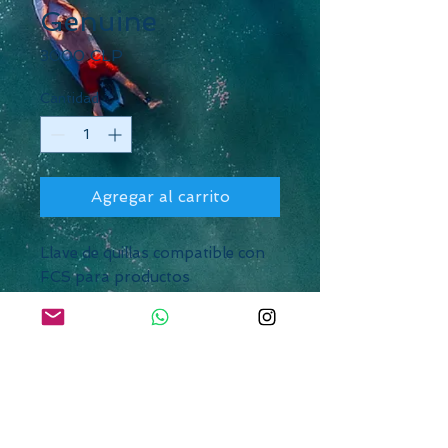
Genuine
Precio
3000 CLP
Cantidad
*
Agregar al carrito
Llave de quillas compatible con
FCS para productos
relacionados con FCS.
Cómoda herramienta para
quitar los tornillos de las quillas.
Esta llave allen para quillas con
sistema FCS. Los tornillos de las
quillas son de métrica americana
y para apretar o aflojar tus