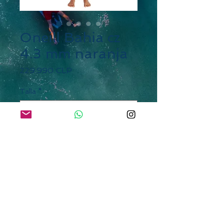
Oneill Bahia cz
4.3 mm naranja
Precio
229.990 CLP
Talla
*
Cantidad
*
Agregar al carrito