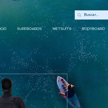
ICIO
SURFBOARDS
WETSUITS
BODYBOARD
Oneill wo
5.5.4 mm 
Pre
349.900 CLP
Talla
*