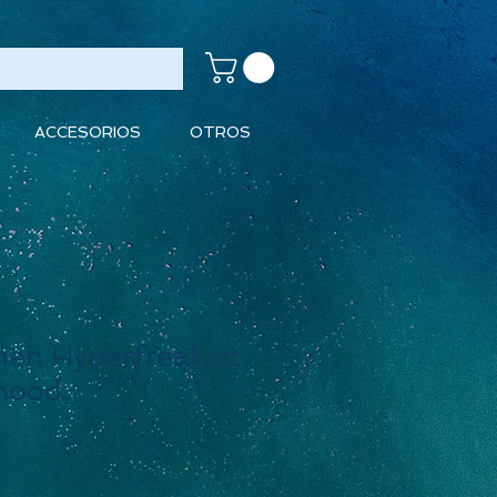
ACCESORIOS
OTROS
men Hyperfreak cz
hood
cio