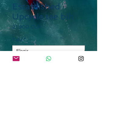
Established
Upcycle tee blh
Precio
21.900 CLP
Talla
*
Cantidad
*
Agregar al carrito
SURFERS PARADISE
SURF SHOP desde 1992
Av Apoquindo 4900 Local 104, Las Condes,
Santiago
Whatsapp
+56 9 3432 0992