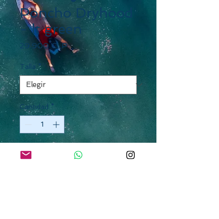
Poncho Dryhood
- lt green
Precio
29.900 CLP
Talla
*
Cantidad
*
Agregar al carrito
Toalla 100% Algodón. Sin
cierres, cuenta con un gorro y
bolsillo tipo canguro, en su
interior contiene un pequeño