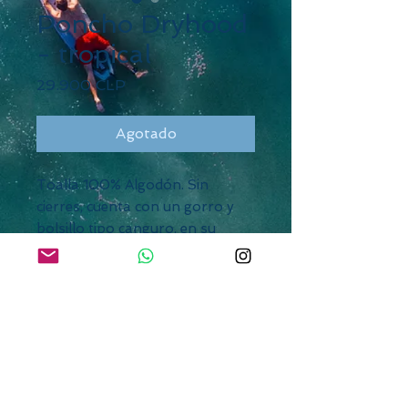
Poncho Dryhood
- tropical
Precio
29.900 CLP
Agotado
Toalla 100% Algodón. Sin
cierres, cuenta con un gorro y
bolsillo tipo canguro, en su
interior contiene un pequeño
bolsillo impermeable
también. Incluye bolso para
guardarlo. Ideal para jóvenes y
adultos.
Talla M (10-12 años)
Talla L (Jóvenes y adulto mujer)