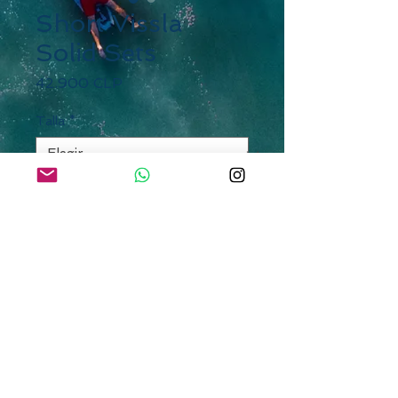
Short Vissla
Solid Sets
Precio
42.900 CLP
Talla
*
Cantidad
*
Agregar al carrito
SURFERS PARADISE
SURF SHOP desde 1992
Av Apoquindo 4900 Local 104, Las Condes,
Santiago
Whatsapp
+56 9 3432 0992