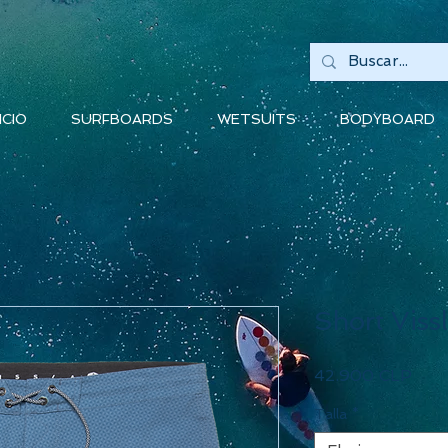
ICIO
SURFBOARDS
WETSUITS
BODYBOARD
Short Viss
Prec
42.900 CLP
Talla
*