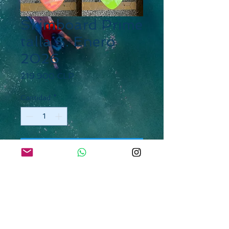
Skimboard Prime
talla S. Enero
2026
Precio
219.900 CLP
Cantidad
*
Agregar al carrito
Descripción
Material: Núcleo PVC - x2 fibra
de vidrio - epoxi
Peso sugerido: 45 kg