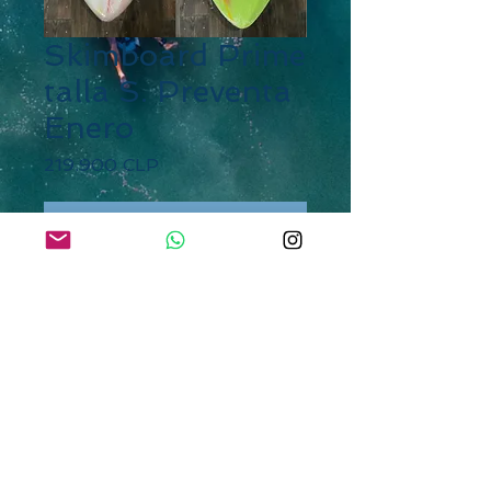
Skimboard Prime
talla S. Preventa
Enero
Precio
219.900 CLP
Agotado
Descripción
Material: fibra de vidrio
Peso sugerido: 45 kg
Medidas: 129 cm x 47 cm
SURFERS PARADISE
SURF SHOP desde 1992