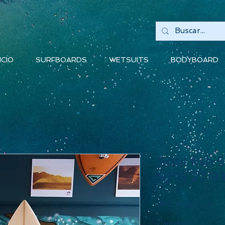
ICIO
SURFBOARDS
WETSUITS
BODYBOARD
Soul fish 5
5/16 27.93
Pre
380.000 CLP
Cantidad
*