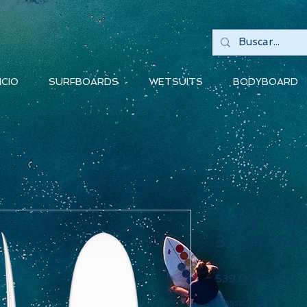
ICIO
SURFBOARDS
WETSUITS
BODYBOARD
Torq - Fun
3 3/16 64.
Pre
539.000 CLP
Classic Color
*