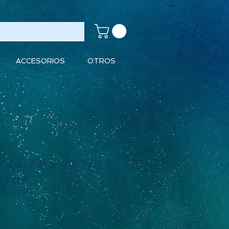
ACCESORIOS
OTROS
 V+ 7’8 x 22 1/2 x
0 ltr
cio