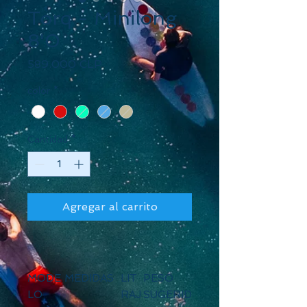
Torq - Minilong
8'0
Precio
589.000 CLP
color
*
Cantidad
*
Agregar al carrito
MODE
MEDIDAS
LIT
PESO
LO
RAJ
SUGERID