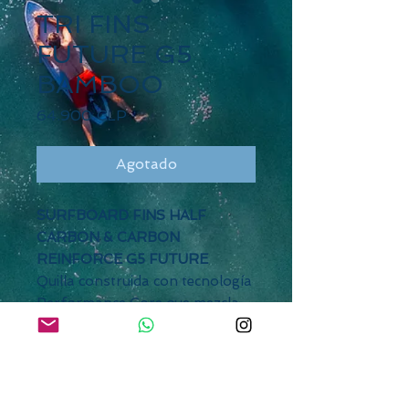
TRI FINS
FUTURE G5
BAMBOO
Precio
64.900 CLP
Agotado
SURFBOARD FINS HALF
CARBON & CARBON
REINFORCE G5 FUTURE
Quilla construida con tecnología
Performance Core que mezcla
resina y alma de bamboo que
permiten tener un mejor control
y rendimiento. El proceso de
fabricación RTM (Resin